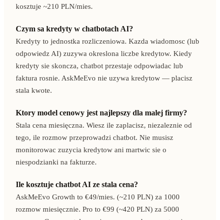
kosztuje ~210 PLN/mies.
Czym sa kredyty w chatbotach AI?
Kredyty to jednostka rozliczeniowa. Kazda wiadomosc (lub
odpowiedz AI) zuzywa okreslona liczbe kredytow. Kiedy
kredyty sie skoncza, chatbot przestaje odpowiadac lub
faktura rosnie. AskMeEvo nie uzywa kredytow — placisz
stala kwote.
Ktory model cenowy jest najlepszy dla malej firmy?
Stala cena miesięczna. Wiesz ile zaplacisz, niezaleznie od
tego, ile rozmow przeprowadzi chatbot. Nie musisz
monitorowac zuzycia kredytow ani martwic sie o
niespodzianki na fakturze.
Ile kosztuje chatbot AI ze stala cena?
AskMeEvo Growth to €49/mies. (~210 PLN) za 1000
rozmow miesięcznie. Pro to €99 (~420 PLN) za 5000