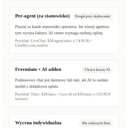
Per-agent (za stanowisko)
Drogie przy skalowaniu
Placisz za kazde stanowisko operatora. Im wiecej agentow,
tym wyzsza faktura. AI czesto wymaga osobnej oplaty.
Przyklad:
LiveChat: $20/agent/mies. (~74 PLN) +
ChatBot.com osobno
Freemium + AI addon
Ukryte koszty AI
Podstawowy chat jest darmowy lub tani, ale AI to osobny
modul z dodatkowa oplata.
Przyklad:
Tidio: $29/mies. + Lyro AI od $39/mies. (~253 PLN
lacznie)
Wycena indywidualna
Dla wiekszych firm