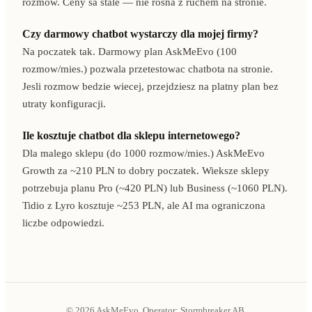
rozmow. Ceny sa stale — nie rosna z ruchem na stronie.
Czy darmowy chatbot wystarczy dla mojej firmy?
Na poczatek tak. Darmowy plan AskMeEvo (100
rozmow/mies.) pozwala przetestowac chatbota na stronie.
Jesli rozmow bedzie wiecej, przejdziesz na platny plan bez
utraty konfiguracji.
Ile kosztuje chatbot dla sklepu internetowego?
Dla malego sklepu (do 1000 rozmow/mies.) AskMeEvo
Growth za ~210 PLN to dobry poczatek. Wieksze sklepy
potrzebuja planu Pro (~420 PLN) lub Business (~1060 PLN).
Tidio z Lyro kosztuje ~253 PLN, ale AI ma ograniczona
liczbe odpowiedzi.
© 2026 AskMeEvo. Operator: Stormbreaker AB.