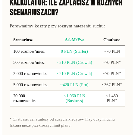
KALKULATOR: ILE ZAPLACISZ W ROZNYCH
SCENARIUSZACH?
Porownajmy koszty przy roznym natezeniu ruchu:
Scenariusz
AskMeEvo
Chatbase
Ti
100 rozmow/mies.
0 PLN (Starter)
~70 PLN
~
500 rozmow/mies.
~210 PLN (Growth)
~70 PLN*
~
2 000 rozmow/mies.
~210 PLN (Growth)
~70 PLN*
~2
5 000 rozmow/mies.
~420 PLN (Pro)
~367 PLN*
~6
20 000
~1 060 PLN
~1 480
rozmow/mies.
(Business)
PLN*
* Chatbase: cena zalezy od zuzycia kredytow. Przy duzym ruchu
faktura moze przekroczyc limit planu.