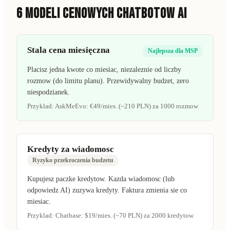
6 MODELI CENOWYCH CHATBOTOW AI
Stala cena miesięczna
Najlepsza dla MSP
Placisz jedna kwote co miesiac, niezaleznie od liczby
rozmow (do limitu planu). Przewidywalny budzet, zero
niespodzianek.
Przyklad:
AskMeEvo: €49/mies. (~210 PLN) za 1000 rozmow
Kredyty za wiadomosc
Ryzyko przekroczenia budzetu
Kupujesz paczke kredytow. Kazda wiadomosc (lub
odpowiedz AI) zuzywa kredyty. Faktura zmienia sie co
miesiac.
Przyklad:
Chatbase: $19/mies. (~70 PLN) za 2000 kredytow