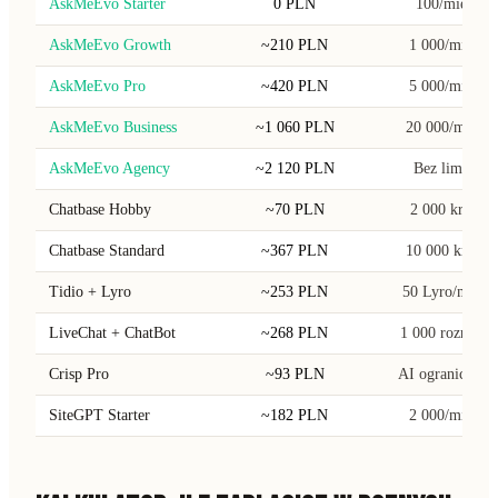
AskMeEvo Starter
0 PLN
100/mies.
AskMeEvo Growth
~210 PLN
1 000/mies.
AskMeEvo Pro
~420 PLN
5 000/mies.
AskMeEvo Business
~1 060 PLN
20 000/mies.
AskMeEvo Agency
~2 120 PLN
Bez limitu
Chatbase Hobby
~70 PLN
2 000 kred.
Chatbase Standard
~367 PLN
10 000 kred.
Tidio + Lyro
~253 PLN
50 Lyro/mies.
LiveChat + ChatBot
~268 PLN
1 000 rozmow
Crisp Pro
~93 PLN
AI ograniczone
SiteGPT Starter
~182 PLN
2 000/mies.