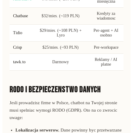
miesięczna
Kredyty za
Chatbase
$32/mies. (~119 PLN)
wiadomosc
$29/mies. (~108 PLN) +
Per-agent + AI
Tidio
Lyro
osobno
Crisp
$25/mies. (~93 PLN)
Per-workspace
Reklamy / AI
tawk.to
Darmowy
platne
RODO I BEZPIECZENSTWO DANYCH
Jesli prowadzisz firme w Polsce, chatbot na Twojej stronie
musi spelniac wymogi RODO (GDPR). Oto na co zwrocic
uwage:
Lokalizacja serwerow.
Dane powinny byc przetwarzane