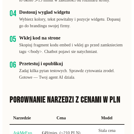
to okolo 5-15 minut w zaleznosci od rozmiaru strony.
04
Dostosuj wyglad widgetu
Wybierz kolory, tekst powitalny i pozycje widgetu. Dopasuj
go do brandingu swojej firmy.
05
Wklej kod na strone
Skopiuj fragment kodu embed i wklej go przed zamknieciem
tagu </body>. Chatbot pojawi sie natychmiast.
06
Przetestuj i opublikuj
Zadaj kilka pytan testowych. Sprawdz cytowania zrodel.
Gotowe — Twoj agent AI dziala.
POROWNANIE NARZEDZI Z CENAMI W PLN
Narzedzie
Cena
Model
Stala cena
AskMeEvo
€49/mies. (~210 PLN)